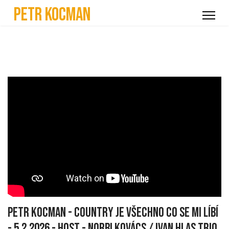
Petr Kocman
Petr Kocman - Country je všechno co se mi líbí
- 5.2.2026 - HOST - Norbi Kovács / Ivan Hlas Trio