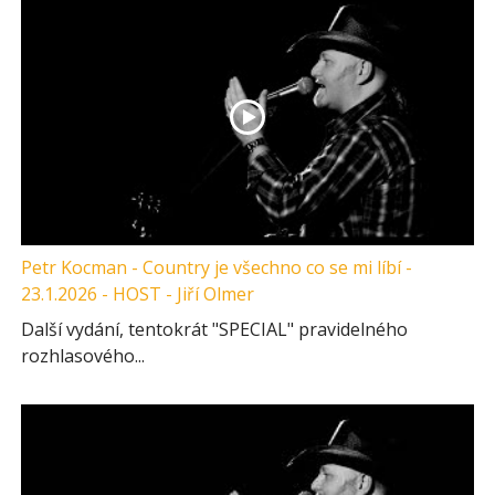
Petr Kocman - Country je všechno co se mi líbí -
23.1.2026 - HOST - Jiří Olmer
Další vydání, tentokrát "SPECIAL" pravidelného
rozhlasového...