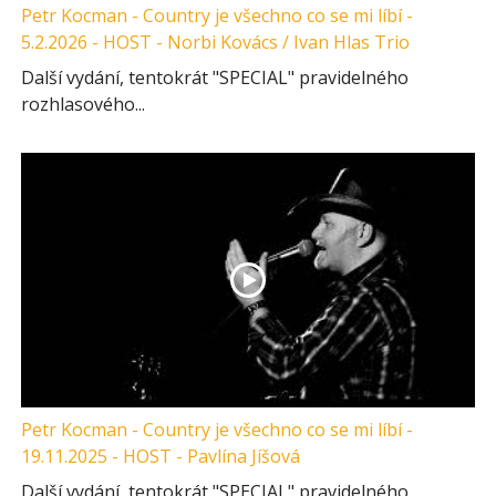
Petr Kocman - Country je všechno co se mi líbí -
5.2.2026 - HOST - Norbi Kovács / Ivan Hlas Trio
Další vydání, tentokrát "SPECIAL" pravidelného
rozhlasového...
Petr Kocman - Country je všechno co se mi líbí -
19.11.2025 - HOST - Pavlína Jíšová
Další vydání, tentokrát "SPECIAL" pravidelného