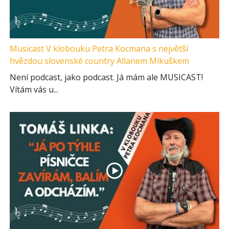
Musicast V klobouku Petra Kocmana s největší
hvězdou slovenské country Allanem Mikuškem
Není podcast, jako podcast. Já mám ale MUSICAST!
Vítám vás u...