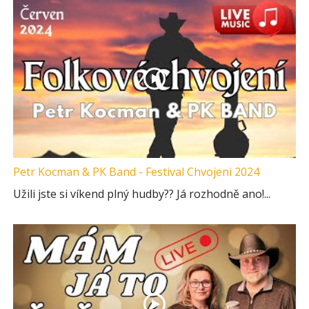
Petr Kocman & PK Band - Festival Chvojeni 2024
Užili jste si víkend plný hudby?? Já rozhodně ano!...