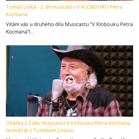
Tomáš Linka - 2. díl musicastu V KLOBOUKU Petra
Kocmana
Vítám vás u druhého dílu Musicastu "V Klobouku Petra
Kocmana"!...
Ukázka z 2.dílu musicastu V klobouku Petra Kocmana,
tentokrát s Tomášem Linkou