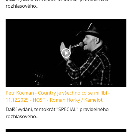
rozhlasového...
Petr Kocman - Country je všechno co se mi líbí -
11.12.2025 - HOST - Roman Horký / Kamelot
Další vydání, tentokrát "SPECIAL" pravidelného
rozhlasového...