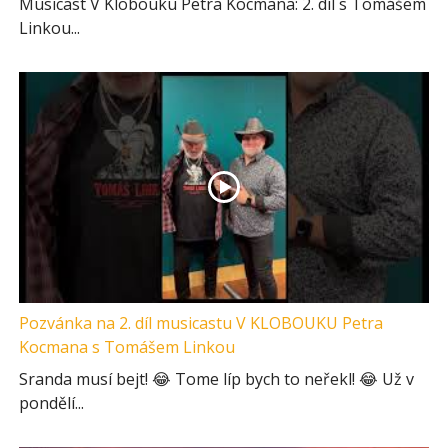
Musicast V Klobouku Petra Kocmana: 2. díl s Tomášem
Linkou...
Pozvánka na 2. díl musicastu V KLOBOUKU Petra
Kocmana s Tomášem Linkou
Sranda musí bejt! 😂 Tome líp bych to neřekl! 😂 Už v
pondělí...