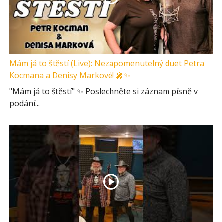
Mám já to štěstí (Live): Nezapomenutelný duet Petra
Kocmana a Denisy Markové! 🎤✨
"Mám já to štěstí" ✨ Poslechněte si záznam písně v
podání...