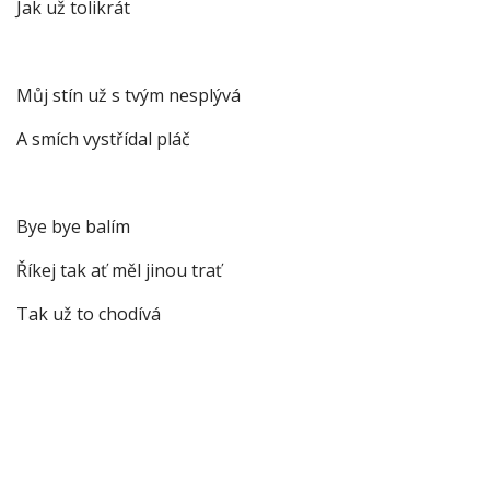
Jak už tolikrát
Můj stín už s tvým nesplývá
A smích vystřídal pláč
Bye bye balím
Říkej tak ať měl jinou trať
Tak už to chodívá