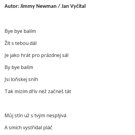
Autor: Jimmy Newman / Jan Vyčítal
Bye bye balím
Žít s tebou dál
Je jako hrát pro prázdnej sál
By bye balím
Jsi loňskej sníh
Tak mizím dřív než začneš tát
Můj stín už s tvým nesplývá
A smích vystřídal pláč