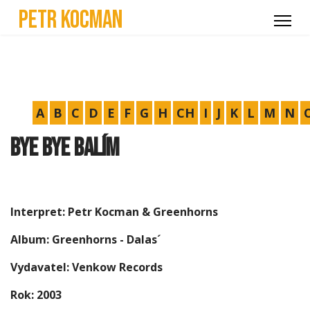
Petr Kocman
A
B
C
D
E
F
G
H
CH
I
J
K
L
M
N
Bye Bye balím
Interpret: Petr Kocman & Greenhorns
Album: Greenhorns - Dalas´
Vydavatel: Venkow Records
Rok: 2003