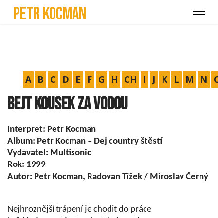
Petr Kocman
A
B
C
D
E
F
G
H
CH
I
J
K
L
M
N
Bejt kousek za vodou
Interpret: Petr Kocman
Album: Petr Kocman – Dej country štěstí
Vydavatel: Multisonic
Rok: 1999
Autor: Petr Kocman, Radovan Tížek / Miroslav Černý
Nejhroznější trápení je chodit do práce