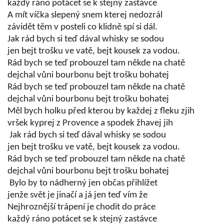
každý ráno potácet se k stejný zastávce
A mít víčka slepený snem kterej nedozrál
závidět těm v posteli co klidně spí si dál.
Jak rád bych si teď dával whisky se sodou
jen bejt trošku ve vatě, bejt kousek za vodou.
Rád bych se teď probouzel tam někde na chatě
dejchal vůni bourbonu bejt trošku bohatej
Rád bych se teď probouzel tam někde na chatě
dejchal vůni bourbonu bejt trošku bohatej
Měl bych holku před kterou by každej z fleku zjih
vršek kyprej z Provence a spodek žhavej jih
Jak rád bych si teď dával whisky se sodou
jen bejt trošku ve vatě, bejt kousek za vodou.
Rád bych se teď probouzel tam někde na chatě
dejchal vůni bourbonu bejt trošku bohatej
Bylo by to nádherný jen občas přihlížet
jenže svět je jinačí a já jen teď vím že
Nejhroznější trápení je chodit do práce
každý ráno potácet se k stejný zastávce