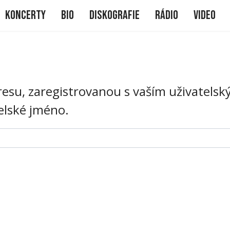
me
Koncerty
Bio
Diskografie
Rádio
Video
esu, zaregistrovanou s vaším uživatels
elské jméno.